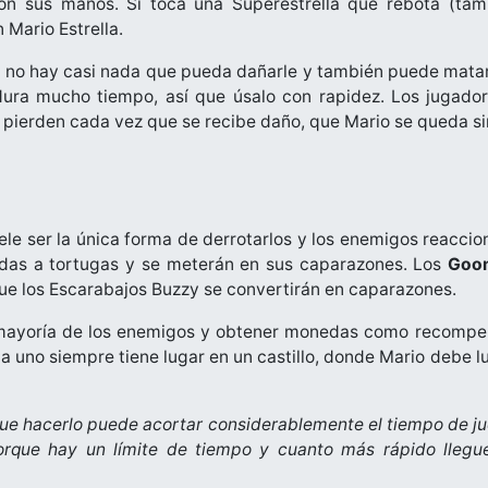
con sus manos. Si toca una Superestrella que rebota (ta
 Mario Estrella.
a, no hay casi nada que pueda dañarle y también puede mata
dura mucho tiempo, así que úsalo con rapidez. Los jugad
pierden cada vez que se recibe daño, que Mario se queda si
ele ser la única forma de derrotarlos y los enemigos reaccio
idas a tortugas y se meterán en sus caparazones. Los
Goo
ue los Escarabajos Buzzy se convertirán en caparazones.
mayoría de los enemigos y obtener monedas como recompens
da uno siempre tiene lugar en un castillo, donde Mario debe 
ue hacerlo puede acortar considerablemente el tiempo de ju
rque hay un límite de tiempo y cuanto más rápido llegues