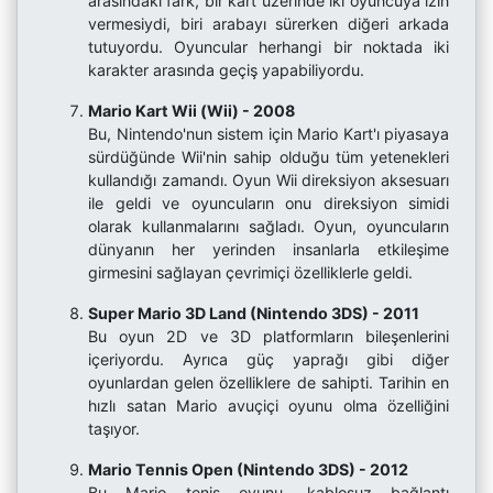
arasındaki fark, bir kart üzerinde iki oyuncuya izin
vermesiydi, biri arabayı sürerken diğeri arkada
tutuyordu. Oyuncular herhangi bir noktada iki
karakter arasında geçiş yapabiliyordu.
Mario Kart Wii (Wii) - 2008
Bu, Nintendo'nun sistem için Mario Kart'ı piyasaya
sürdüğünde Wii'nin sahip olduğu tüm yetenekleri
kullandığı zamandı. Oyun Wii direksiyon aksesuarı
ile geldi ve oyuncuların onu direksiyon simidi
olarak kullanmalarını sağladı. Oyun, oyuncuların
dünyanın her yerinden insanlarla etkileşime
girmesini sağlayan çevrimiçi özelliklerle geldi.
Super Mario 3D Land (Nintendo 3DS) - 2011
Bu oyun 2D ve 3D platformların bileşenlerini
içeriyordu. Ayrıca güç yaprağı gibi diğer
oyunlardan gelen özelliklere de sahipti. Tarihin en
hızlı satan Mario avuçiçi oyunu olma özelliğini
taşıyor.
Mario Tennis Open (Nintendo 3DS) - 2012
Bu Mario tenis oyunu, kablosuz bağlantı