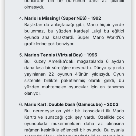
bunlardan biri de burnunun daha az çıkıntılı
olmasıydı.
Mario is Missing! (Super NES) - 1992
Başlıktan da anlaşılacağı gibi, Mario hiçbir yerde
bulunmaz, bu yüzden kardeşi Luigi bu eğitici
oyunda ana karakterdi. Super Mario World'ün
grafiklerine çok benziyor.
Mario’s Tennis (Virtual Boy) – 1995
Bu, Kuzey Amerika'daki mağazalarda 6 aydan
daha kısa bir süreliğine mevcuttu. Dünya çapında
yayınlanan 22 oyunun 4'ünün yıldızıydı. Oyun
sistemle birlikte paketlenmiş olarak geldi, bu
yüzden muhtemelen oyuncular için en tanınmış
olanıydı.
Mario Kart: Double Dash (Gamecube) - 2003
Bu, neredeyse on yıldır bir konsoldaki ilk Mario
Kart'tı ve sunacağı çok şey vardı. Özellikle çok
oyunculuda mükemmelden daha az olmasına
rağmen kesinlikle eğlenceli bir oyundu. Bu oyunla